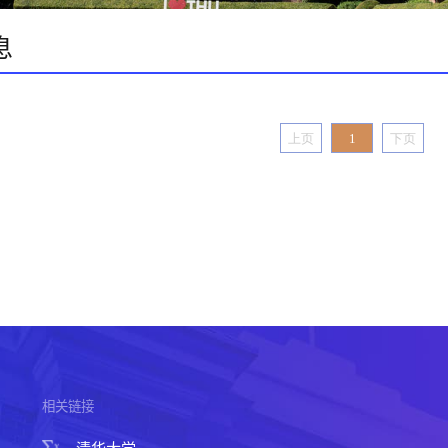
息
上页
1
下页
相关链接
清华大学