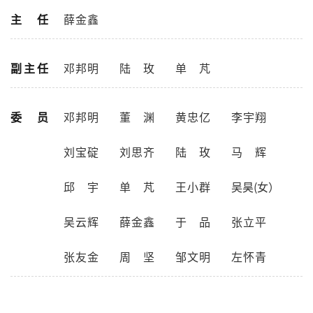
主 任
薛金鑫
副主任
邓邦明
陆玫
单芃
委 员
邓邦明
董渊
黄忠亿
李宇翔
刘宝碇
刘思齐
陆玫
马辉
邱宇
单芃
王小群
吴昊(女）
吴云辉
薛金鑫
于品
张立平
张友金
周坚
邹文明
左怀青