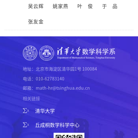
吴云辉
姚家燕
叶俊
于品
张友金
地址：北京市海淀区清华园1号 100084
电话：010-62783140
邮箱：math-hr@tsinghua.edu.cn
相关链接
清华大学
丘成桐数学科学中心