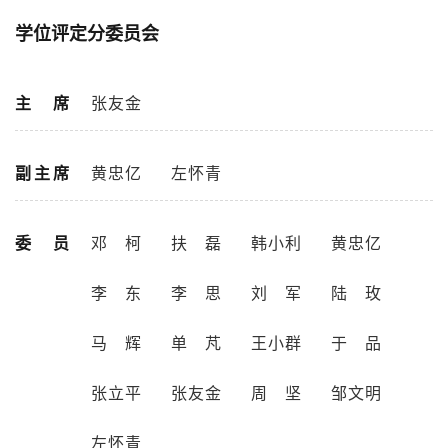
学位评定分委员会
主 席
张友金
副主席
黄忠亿
左怀青
委 员
邓柯
扶磊
韩小利
黄忠亿
李东
李思
刘军
陆玫
马辉
单芃
王小群
于品
张立平
张友金
周坚
邹文明
左怀青