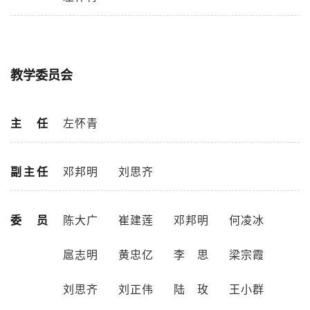
教学委员会
主 任
左怀青
副主任
邓邦明
刘思齐
委 员
陈大广
崔建莲
邓邦明
何凌冰
扈志明
黄忠亿
李思
梁宗霞
刘思齐
刘正伟
陆玫
王小群