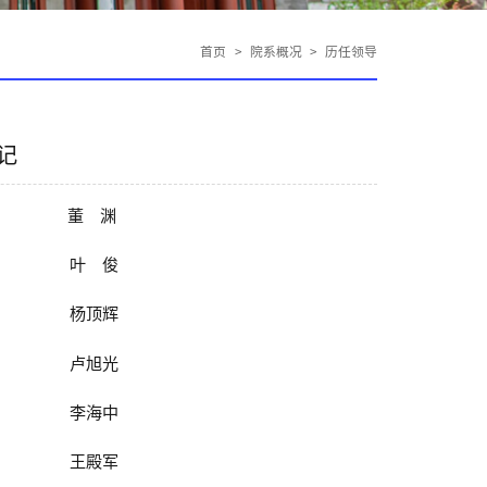
首页
>
院系概况
>
历任领导
记
董渊
叶俊
杨顶辉
卢旭光
李海中
王殿军