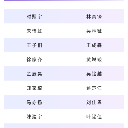
时翔宇
林高锋
朱怡虹
吴林钺
王子桐
王成森
徐家齐
黄琳竣
金辰昊
吴铭越
郑家琦
蒋楚江
马亦扬
刘佳恩
陳建宇
叶锡佳