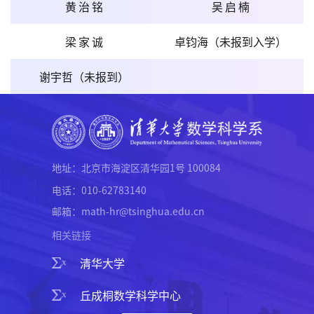
黄治铭
吴启楠
梁家诚
卓钧海（未报到入学）
谢宇哲（未报到）
地址：北京市海淀区清华园1号 100084
电话：010-62783140
邮箱：math-hr@tsinghua.edu.cn
相关链接
清华大学
丘成桐数学科学中心