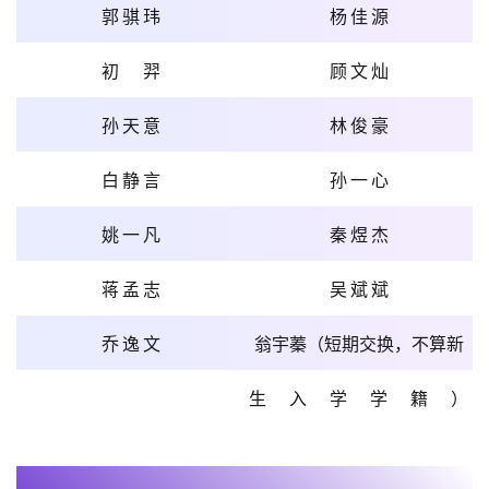
郭骐玮
杨佳源
初羿
顾文灿
孙天意
林俊豪
白静言
孙一心
姚一凡
秦煜杰
蒋孟志
吴斌斌
乔逸文
翁宇蓁（短期交换，不算新
生入学学籍）