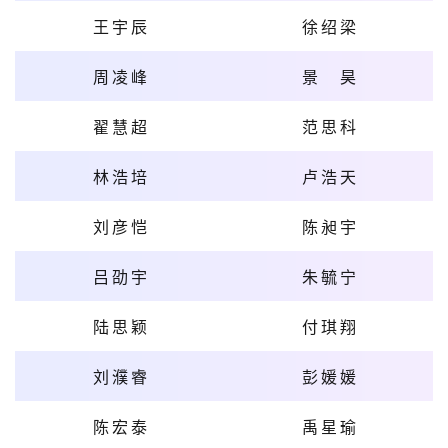
王宇辰
徐绍梁
周凌峰
景昊
翟慧超
范思科
林浩培
卢浩天
刘彦恺
陈昶宇
吕劭宇
朱毓宁
陆思颖
付琪翔
刘濮睿
彭媛媛
陈宏泰
禹星瑜