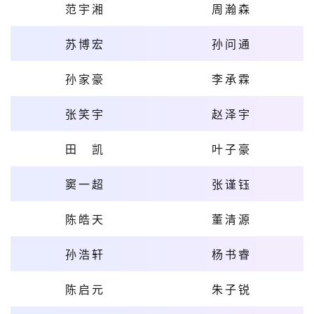
范宇湘
周瀚森
苏博宏
孙问通
孙家豪
李承霖
张笑宇
赵泽宇
田凯
叶子豪
窦一超
张谨钰
陈皓天
董清源
孙浩轩
杨书睿
陈启元
朱子锐