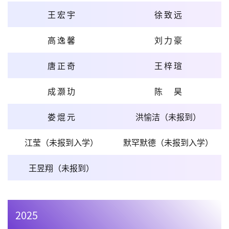
王宏宇
徐致远
高逸馨
刘力豪
唐正奇
王梓瑄
成灏玏
陈昊
娄焜元
洪愉洁（未报到）
江莹（未报到入学）
默罕默德（未报到入学）
王昱翔（未报到）
2025