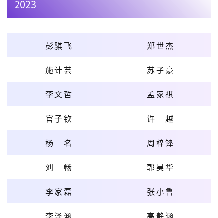
2023
彭骐飞
郑世杰
施计芸
苏子豪
李文哲
孟家祺
官子钦
许越
杨名
周梓锋
刘畅
郭昊华
李家磊
张小鲁
李泽涵
高静涵