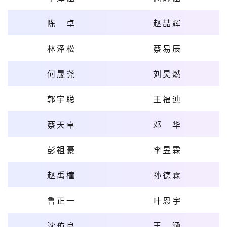
陈卓
赵喆辉
林泽松
蔡易辰
何晟尧
刘昊燃
郭宇聪
王福迪
蔡天卓
邓华
彭祖豪
李昱霖
赵禹橦
孙德霖
鲁正一
叶恩宇
沈侑良
王涵