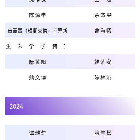
陈源申
余杰玺
曾嘉晋（短期交换，不算新
曹海畅
生入学学籍）
阮黄阳
韩紫安
翁文博
陈林沁
2024
谭雅匀
隋雪松