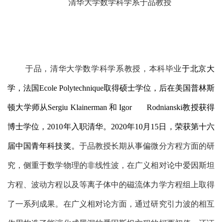
清华大学数学科学系于品教授
于品，清华大学数学科学系教授，本科毕业
于
北京大
学
，法国Ecole Polytechnique取得
硕士
学位，后在美国
普林斯
顿大学
师从Sergiu Klainerman 和 Igor Rodnianski教授获得
博士
学位，2010年入职清华。2020年10月15日，荣获第十六
届
中国青年科技奖
。
于品
教授长期从事偏微分方程方面的研
究
，侧重于数学物理的非线性波，
在广义相对论中爱因斯坦
方程、波动方程以及等离子体中的磁流体力学方程组上取得
了一系列成果。在广义相对论方面，通过研究引力波的相互