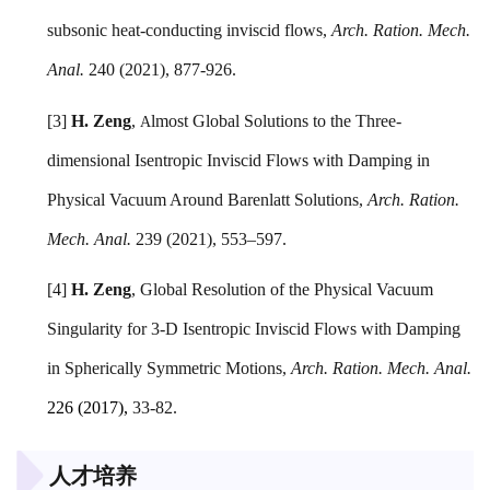
subsonic heat-conducting inviscid flows,
Arch. Ration. Mech.
Anal.
240 (2021), 877-926.
[3]
H. Zeng
,
lmost Global Solutions to the Three-
A
dimensional Isentropic Inviscid Flows with Damping in
Physical Vacuum Around Barenlatt Solutions,
Arch. Ration.
Mech. Anal.
239 (2021), 553–597.
[4]
H. Zeng
,
Global Resolution of the Physical Vacuum
Singularity for 3-D Isentropic Inviscid Flows with Damping
in Spherically Symmetric Motions,
Arch. Ration. Mech. Anal.
226
(2017),
33-82.
人才培养