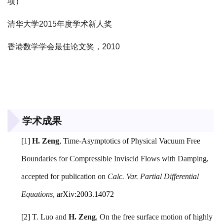
项）
清华大学2015年度学术新人奖
香港数学学会最佳论文奖，2010
学术成果
[1]
H. Zeng
,
Time-Asymptotics of Physical Vacuum Free
Boundaries for Compressible Inviscid Flows with Damping,
accepted for publication on
Calc. Var. Partial Differential
Equations
,
arXiv:2003.14072
[2] T. Luo and
H. Zeng
,
On the free surface motion of highly